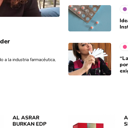
Ide
In
nder
“La
o a la industria farmacéutica,
por
ex
AL ASRAR
A
BURKAN EDP
S