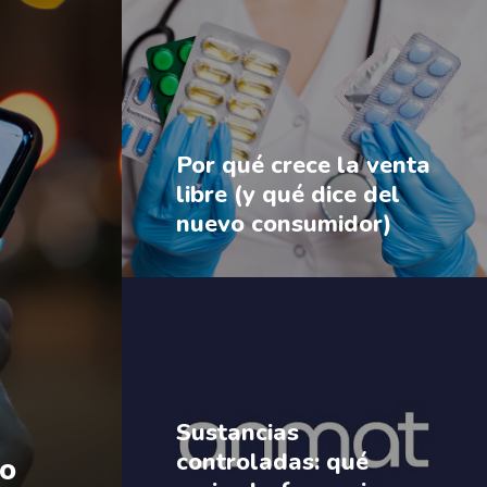
Por qué crece la venta
libre (y qué dice del
nuevo consumidor)
Sustancias
controladas: qué
mo