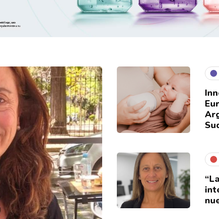
Inn
Eur
Arg
Su
“La
int
nue