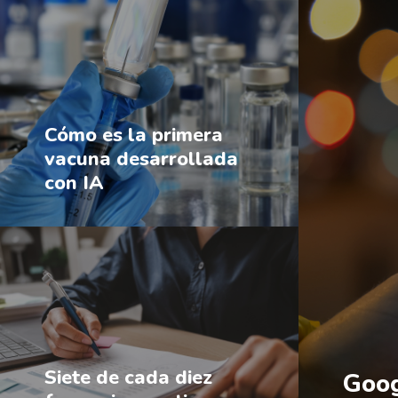
Cómo es la primera
vacuna desarrollada
con IA
Siete de cada diez
Goog