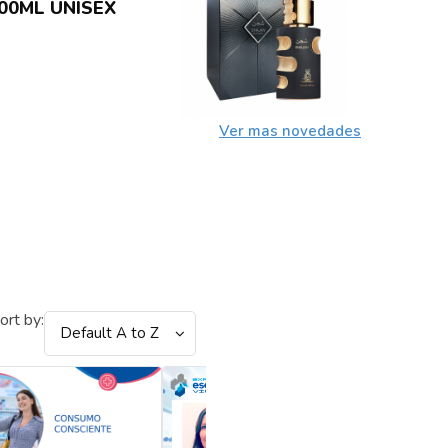
00ML UNISEX
Ver mas novedades
ort by:
Default A to Z