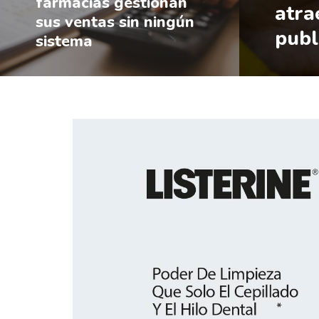
farmacias gestionan
atra
sus ventas sin ningún
publ
sistema