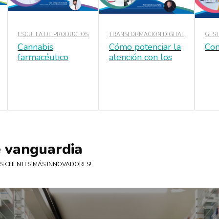
ESCUELA DE PRODUCTOS
TRANSFORMACIÓN DIGITAL
GEST
Cannabis
Cómo potenciar la
Co
farmacéutico
atención con los
clientes en un
nuevo contexto
e vanguardia
OS CLIENTES MÁS INNOVADORES!