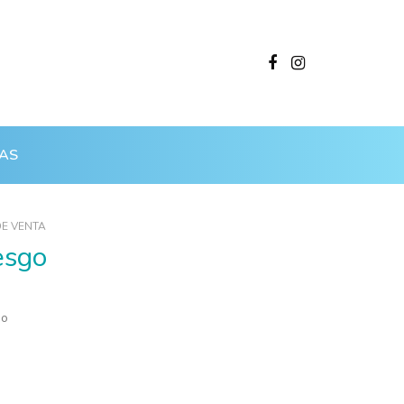
AS
DE VENTA
iesgo
do