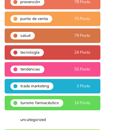
prevención
78 Posts
punto de venta
70 Posts
salud
79 Posts
tecnología
24 Posts
tendencias
55 Posts
trade marketing
3 Posts
turismo farmacéutico
16 Posts
uncategorized
3 Posts