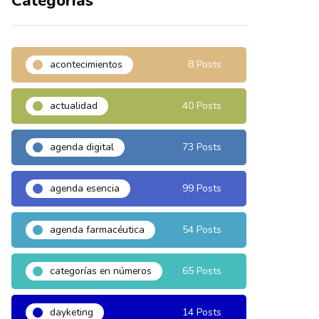
Categorías
acontecimientos
8 Posts
actualidad
40 Posts
agenda digital
73 Posts
agenda esencia
99 Posts
agenda farmacéutica
54 Posts
categorías en números
65 Posts
dayketing
14 Posts