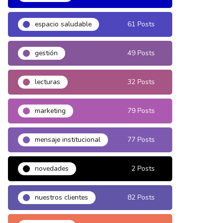
espacio saludable
61 Posts
gestión
49 Posts
lecturas
32 Posts
marketing
79 Posts
mensaje institucional
77 Posts
novedades
2 Posts
nuestros clientes
82 Posts