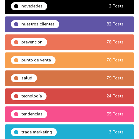
novedades
2 Posts
nuestros clientes
82 Posts
prevención
78 Posts
punto de venta
70 Posts
salud
79 Posts
tecnología
24 Posts
tendencias
55 Posts
trade marketing
3 Posts