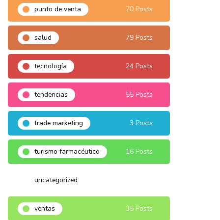
punto de venta
70 Posts
salud
79 Posts
tecnología
24 Posts
tendencias
55 Posts
trade marketing
3 Posts
turismo farmacéutico
16 Posts
uncategorized
3 Posts
ventas
35 Posts