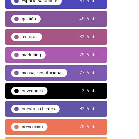
espacio saludable
61 Posts
gestión
49 Posts
lecturas
32 Posts
marketing
79 Posts
mensaje institucional
77 Posts
novedades
2 Posts
nuestros clientes
82 Posts
prevención
78 Posts