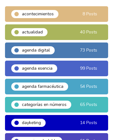
acontecimientos
8 Posts
actualidad
40 Posts
agenda digital
73 Posts
agenda esencia
99 Posts
agenda farmacéutica
54 Posts
categorías en números
65 Posts
dayketing
14 Posts