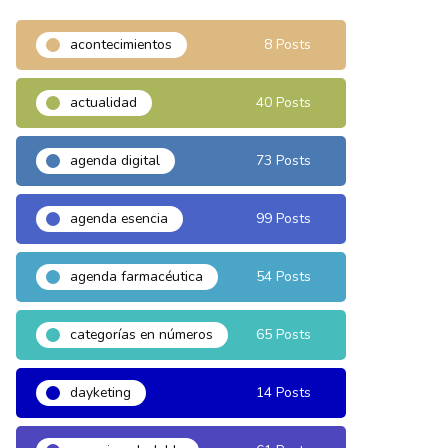
acontecimientos
8 Posts
actualidad
40 Posts
agenda digital
73 Posts
agenda esencia
99 Posts
agenda farmacéutica
54 Posts
categorías en números
65 Posts
dayketing
14 Posts