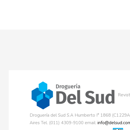
Revist
Droguería del Sud S.A Humberto I° 1868 (C1229
Aires Tel. (011) 4309-9100 email:
info@delsud.com