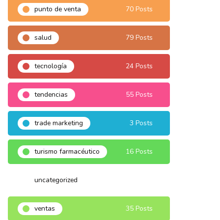
punto de venta
70 Posts
salud
79 Posts
tecnología
24 Posts
tendencias
55 Posts
trade marketing
3 Posts
turismo farmacéutico
16 Posts
uncategorized
3 Posts
ventas
35 Posts