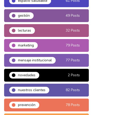
espacio saludable
61 Posts
gestión
49 Posts
lecturas
32 Posts
marketing
79 Posts
mensaje institucional
77 Posts
novedades
2 Posts
nuestros clientes
82 Posts
prevención
78 Posts