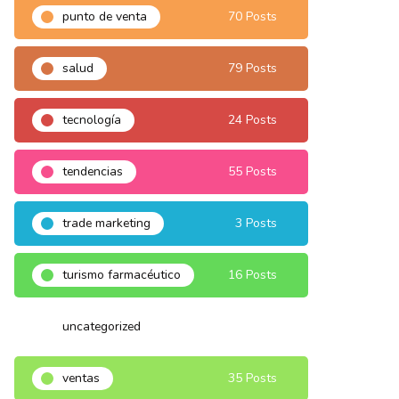
punto de venta
70 Posts
salud
79 Posts
tecnología
24 Posts
tendencias
55 Posts
trade marketing
3 Posts
turismo farmacéutico
16 Posts
uncategorized
3 Posts
ventas
35 Posts