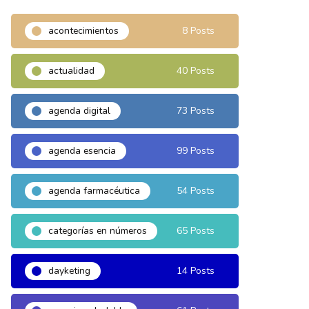
acontecimientos
8 Posts
actualidad
40 Posts
agenda digital
73 Posts
agenda esencia
99 Posts
agenda farmacéutica
54 Posts
categorías en números
65 Posts
dayketing
14 Posts