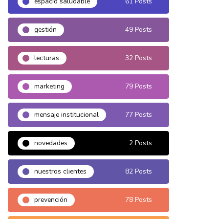
espacio saludable
61 Posts
gestión
49 Posts
lecturas
32 Posts
marketing
79 Posts
mensaje institucional
77 Posts
novedades
2 Posts
nuestros clientes
82 Posts
prevención
78 Posts