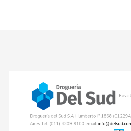
Revist
Droguería del Sud S.A Humberto I° 1868 (C1229
Aires Tel. (011) 4309-9100 email:
info@delsud.com