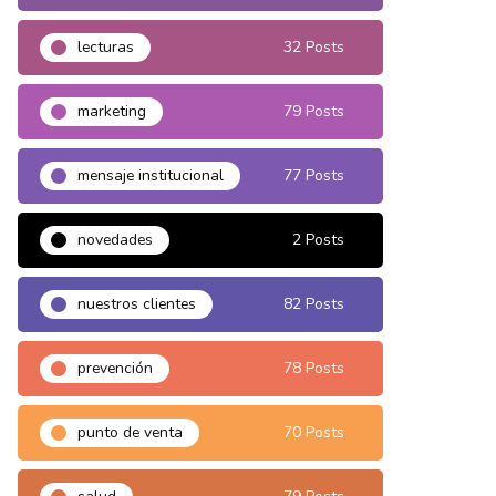
lecturas
32 Posts
marketing
79 Posts
mensaje institucional
77 Posts
novedades
2 Posts
nuestros clientes
82 Posts
prevención
78 Posts
punto de venta
70 Posts