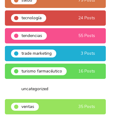
salud
79 Posts
tecnología
24 Posts
tendencias
55 Posts
trade marketing
3 Posts
turismo farmacéutico
16 Posts
uncategorized
3 Posts
ventas
35 Posts