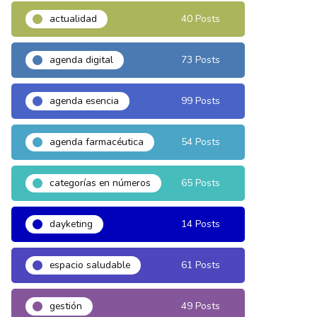
actualidad
40 Posts
agenda digital
73 Posts
agenda esencia
99 Posts
agenda farmacéutica
54 Posts
categorías en números
65 Posts
dayketing
14 Posts
espacio saludable
61 Posts
gestión
49 Posts