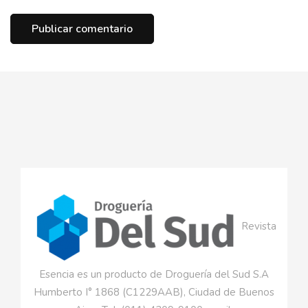
Revista
Esencia es un producto de Droguería del Sud S.A
Humberto I° 1868 (C1229AAB), Ciudad de Buenos