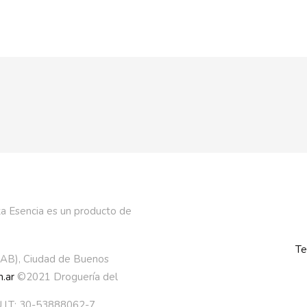
a Esencia es un producto de
Te
AAB), Ciudad de Buenos
.ar
©2021 Droguería del
.I.T: 30-53888062-7