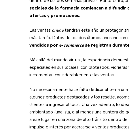
dentro de las dos semanas previas. Por lo tanto,
a
sociales de la farmacia comiencen a difundir c
ofertas y promociones.
Las ventas
online
tendrán este año un protagonismo
más tardío. Datos de los dos últimos años indican
vendidos por
e-commerce
se registran durante
Más allá del mundo virtual, la experiencia demues
especiales en sus locales, con ploteados, vidrieras
incrementan considerablemente las ventas.
No necesariamente hace falta dedicar al tema una
algunos productos destacados y los resalte, acomp
clientes a ingresar al local. Una vez adentro, lo i
ambientado (una isla, o al menos una puntera de gó
a ese lugar en una zona de alto tránsito dentro de l
impulso e interés por acercarse y ver los productos