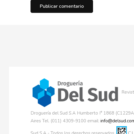
Revist
Droguería del Sud S.A Humberto I° 1868 (C1229
Aires Tel. (011) 4309-9100 email:
info@delsud.com
Sud S.A - Todos los derechos reservados.
C.U