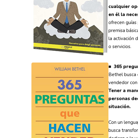
cualquier op
en él la nec
ofrecen guías 
premisa básica
la activación 
o servicios.
■ 365 pregu
Bethel busca e
vendedor con 
Tener a mano
personas ded
situación.
Con un lenguaj
busca transfo