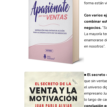
forma están vi
Con varios e
combinar estr
negocios.
“So
La mayoría te
enamorarse de
en nosotros”.
■
El secreto 
que sin venta
el universo d
empresario Ju
lo largo de ca
conclusión es