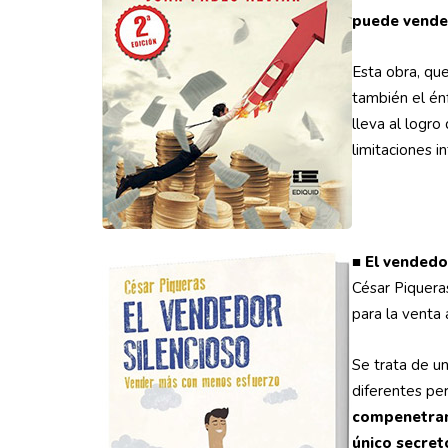
puede vender
Esta obra, que
también el én
lleva al logro
limitaciones i
■
El vendedor
César Piqueras
para la venta 
Se trata de un
diferentes per
compenetran
único secret