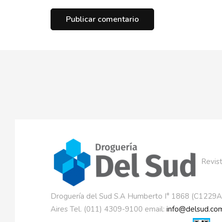
Revist
Droguería del Sud S.A Humberto I° 1868 (C1229
Aires Tel. (011) 4309-9100 email:
info@delsud.com