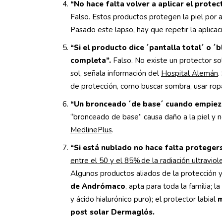
“No hace falta volver a aplicar el prote
Falso. Estos productos protegen la piel por
Pasado este lapso, hay que repetir la aplicac
“Si el producto dice ´pantalla total´ o ´
completa”.
Falso. No existe un protector so
sol, señala información del
Hospital Alemán
.
de protección, como buscar sombra, usar rop
“Un bronceado ´de base´ cuando empieza 
“bronceado de base” causa daño a la piel y n
MedlinePlus
.
“Si está nublado no hace falta protegers
entre el 50 y el 85% de la radiación ultraviol
Algunos productos aliados de la protección y 
de Andrómaco
, apta para toda la familia; la
y ácido hialurónico puro); el protector labial
m
post solar Dermaglós.