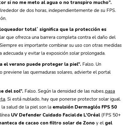
ctor si no me meto al agua o no transpiro mucho”.
 alrededor de dos horas, independientemente de su FPS.
ión.
bloqueador total´ significa que la protección es
lar que ofrezca una barrera completa contra el daño del
 Siempre es importante combinar su uso con otras medidas
a adecuada y evitar la exposición solar prolongada.
el verano puede proteger la piel”.
Falso. Un
o previene las quemaduras solares, advierte el portal
e del sol”.
Falso. Según la densidad de las nubes,
pasa
eta
. Si está nublado, hay que ponerse protector solar igual.
la salud de la piel son la
emulsión Dermaglós FPS 50
 línea
UV Defender Cuidado Facial de L’Oréal
(FPS 50+
anteca de cacao con filtro solar de Zono
y el
gel