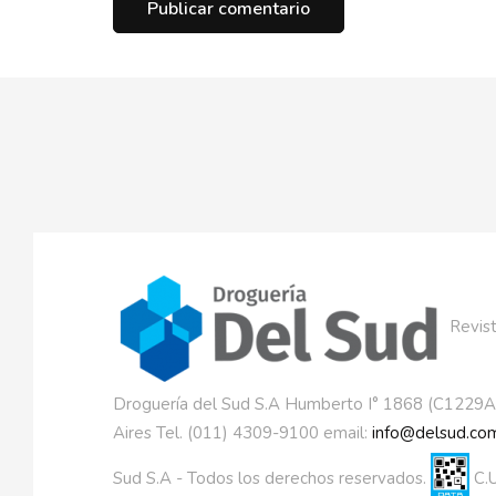
Revist
Droguería del Sud S.A Humberto I° 1868 (C1229
Aires Tel. (011) 4309-9100 email:
info@delsud.com
Sud S.A - Todos los derechos reservados.
C.U