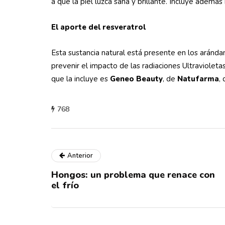
a que la piel luzca sana y brillante. Incluye además 
El aporte del resveratrol
Esta sustancia natural está presente en los aránda
prevenir el impacto de las radiaciones Ultraviole
que la incluye es
Geneo Beauty
, de
Natufarma
,
768
Anterior
Hongos: un problema que renace con
el frío