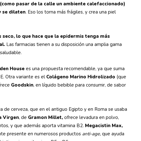
(como pasar de la calle un ambiente calefaccionado)
 se dilaten
. Eso los torna más frágiles, y crea una piel
ás seco, lo que hace que la epidermis tenga más
al.
Las farmacias tienen a su disposición una amplia gama
saludable.
den House
es una propuesta recomendable, ya que suma
E. Otra variante es el
Colágeno Marino Hidrolizado
(que
frece
Goodskin
, en líquido bebible para consumir, de sabor
ra de cerveza, que en el antiguo Egipto y en Roma se usaba
a Virgen
, de
Gramon Millet,
ofrece levadura en polvo,
entos, y que además aporta vitamina B2.
Megacistin Max,
diente presente en numerosos productos
anti-age,
que ayuda