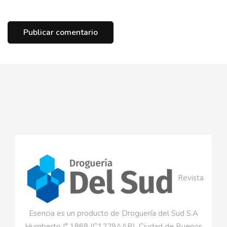
Revista
Esencia es un producto de Droguería del Sud S.A
Humberto I° 1868 (C1229AAB), Ciudad de Buenos