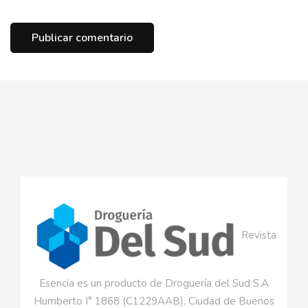
Revista
Esencia es un producto de Droguería del Sud S.A
Humberto I° 1868 (C1229AAB), Ciudad de Buenos