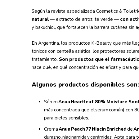
Según la revista especializada
Cosmetics & Toiletri
natural
— extracto de arroz, té verde —
con acti
y bakuchiol, que fortalecen la barrera cutánea sin a
En Argentina, los productos K-Beauty que más lleg
tónicos con centella asiática, los protectores solare
tratamiento.
Son productos que el farmacéutico
hace qué, en qué concentración es eficaz y para qu
Algunos productos disponibles son
Sérum
Anua Heartleaf 80% Moisture Soo
más concentrada que el sérum común) con 80%
para pieles sensibles.
Crema
Anua Peach 77 Niacin Enriched
de
A
durazno, niacinamida y cerámidas. Apta para t