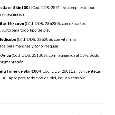
ella
de
Skin1004
(Cód. DDS: 288115): compuesto por
ca y niacinamida.
il
de
Mixsoon
(Cód. DDS: 295296): con extractos
. Apto para todo tipo de piel.
edicube
(Cód. DDS: 295285): con vitamina
icada para manchas y tono irregular.
e
Anua
(Cód. DDS: 291309): con niacinamida al 10%, ácido
erpigmentación.
ing Toner
de
Skin1004
(Cód. DDS: 288112): con centella
PHA). Apto para todo tipo de piel, incluso sensible.