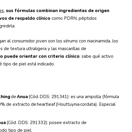
es
,
sus fórmulas combinan ingredientes de origen
vos de respaldo clínico
como PDRN, péptidos
gredirla.
an al consumidor joven son los sérums con niacinamida, los
s de textura ultraligera y las mascarillas de
 puede orientar con criterio clínico
: sabe qué activo
é tipo de piel está indicado.
:
thing
de
Anua
(Cód. DDS: 291341): es una ampolla (fórmula
 de extracto de heartleaf (Houttuynia cordata). Especial
nua
(Cód. DDS: 291332): posee extracto de
odo tipo de piel.