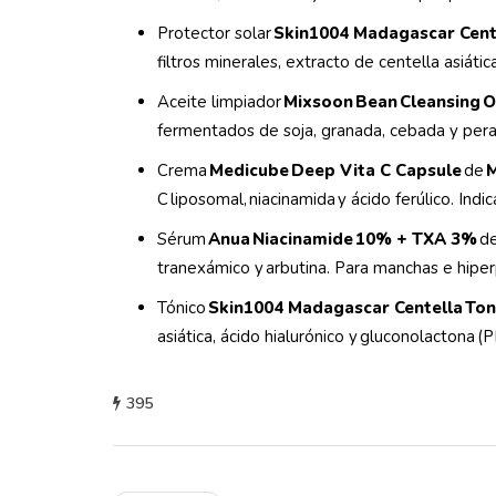
Protector solar
Skin1004 Madagascar Cent
filtros minerales, extracto de centella asiáti
Aceite limpiador
Mixsoon Bean Cleansing O
fermentados de soja, granada, cebada y pera
Crema
Medicube Deep Vita C Capsule
de
M
C liposomal, niacinamida y ácido ferúlico. Ind
Sérum
Anua Niacinamide 10% + TXA 3%
d
tranexámico y arbutina. Para manchas e hip
Tónico
Skin1004 Madagascar Centella Ton
asiática, ácido hialurónico y gluconolactona (
395