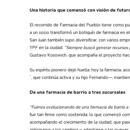
Una historia que comenzó con visión de futur
El recorrido de Farmacia del Pueblo tiene como pu
a un socio transformó un botiquín de farmacia en e
San Juan también supo diversificar, con varios emp
YPF en la ciudad.
“Siempre buscó generar recursos 
Gustavo Kosowich, que acompaña el proyecto hac
Su espíritu pionero dejó huella: hoy la farmacia, 
´, que continúa activa y su hijo Fernando—, mantien
De una farmacia de barrio a tres sucursales
“Fuimos evolucionando de una farmacia de barrio a 
fue tan firme como sostenida: lo que comenzó como
acompañando el crecimiento de la ciudad, que pasó
anticiparse a los cambios y adaptarse a las nueva