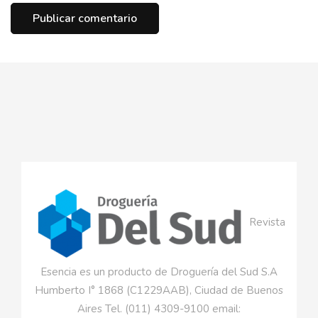
Revista
Esencia es un producto de Droguería del Sud S.A
Humberto I° 1868 (C1229AAB), Ciudad de Buenos
Aires Tel. (011) 4309-9100 email: