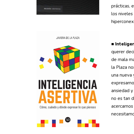
prácticas, 
los nivele
hiperconexi
■
Intelige
querer deci
de mala ma
la Plaza n
una nueva 
expresarno
ansiedad y
no es tan d
acercarnos 
necesitamo