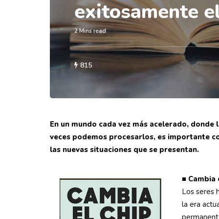
exitosamente e
2 Mins read
815
En un mundo cada vez más acelerado, donde l
veces podemos procesarlos, es importante co
las nuevas situaciones que se presentan.
■
Cambia e
Los seres 
la era actu
permanente