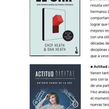
resulta ver
hermanos D
comportami
lograr que
mejores re
con una só
décadas de 
disciplinas
que a vece
■
Actitud 
tienen tan
sino con la
de una par
Hoz analiz
el momento 
nuevas tecn