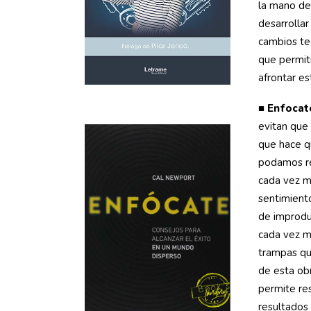
la mano de
desarrollar
cambios tec
que permiti
afrontar es
■
Enfocat
evitan que
que hace q
podamos re
cada vez m
sentimiento
de improduc
cada vez m
trampas qu
de esta ob
permite re
resultados 