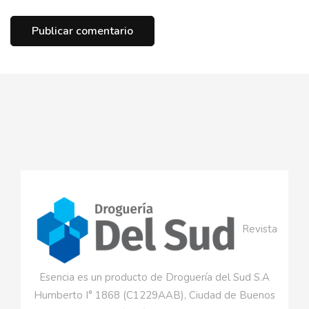
Revista
Esencia es un producto de Droguería del Sud S.A
Humberto I° 1868 (C1229AAB), Ciudad de Buenos