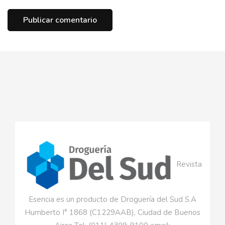
Revista
Esencia es un producto de Droguería del Sud S.A
Humberto I° 1868 (C1229AAB), Ciudad de Buenos