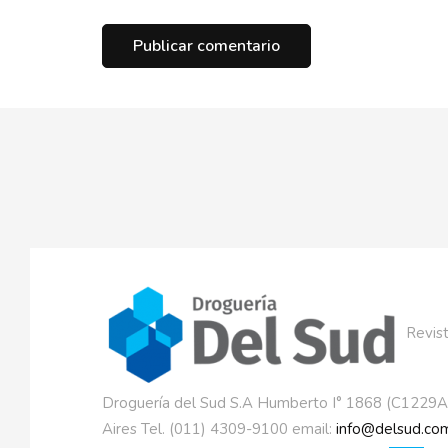
Revist
Droguería del Sud S.A Humberto I° 1868 (C1229
Aires Tel. (011) 4309-9100 email:
info@delsud.com