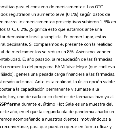
 positivo para el consumo de medicamentos. Los OTC
tados registraron un aumento leve (0,1%) según datos de
 en marzo, los medicamentos prescriptivos subieron 1,5% en
los OTC, 6,2%. ¿Significa esto que estamos ante una
tar demasiado lineal y simplista. En primer lugar, estas
ral declinante. Si comparamos el presente con la realidad
otal de medicamentos se redujo un 8%. Asimismo, vender
tabilidad. El año pasado, la recaudación de las farmacias
el crecimiento del programa PAMI Vivir Mejor (que conlleva
liado), genera una pesada carga financiera a las farmacias,
rsión adicional. Ante esta realidad, la única opción viable
apostar a la capacitación permanente y sumarse a la
do; hoy, uno de cada cinco clientes de farmacias hizo ya al
GSPfarma
durante el último Hot Sale es una muestra del
 de este año, en el que la segunda ola de pandemia añadió un
iremos acompañando a nuestros clientes, motivándolos a
a reconvertirse, para que puedan operar en forma eficaz y