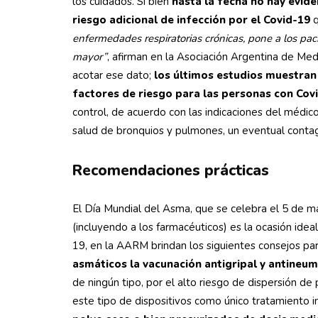
los cuidados. Si bien
hasta la fecha no hay evid
riesgo adicional de infección por el Covid-19
q
enfermedades respiratorias crónicas, pone a los paci
mayor”
, afirman en la Asociación Argentina de Me
acotar ese dato;
los últimos estudios muestran 
factores de riesgo para las personas con Cov
control, de acuerdo con las indicaciones del médi
salud de bronquios y pulmones, un eventual conta
Recomendaciones prácticas
El Día Mundial del Asma, que se celebra el 5 de may
(incluyendo a los farmacéuticos) es la ocasión ideal
19, en la AARM brindan los siguientes consejos par
asmáticos la vacunación antigripal y antineu
de ningún tipo, por el alto riesgo de dispersión d
este tipo de dispositivos como único tratamiento i