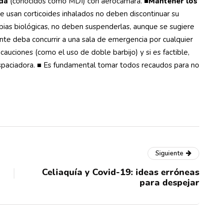
ida
(conocidos como MDI) con aerocámara. ■
Mantener los
ue usan corticoides inhalados no deben discontinuar su
pias biológicas, no deben suspenderlas, aunque se sugiere
iente deba concurrir a una sala de emergencia por cualquier
uciones (como el uso de doble barbijo) y si es factible,
espaciadora. ■ Es fundamental tomar todos recaudos para no
Siguiente
Celiaquía y Covid-19: ideas erróneas
para despejar