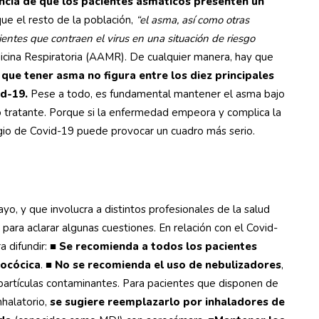
encia de que los pacientes asmáticos presenten un
ue el resto de la población,
“el asma, así como otras
entes que contraen el virus en una situación de riesgo
dicina Respiratoria (AAMR). De cualquier manera, hay que
que tener asma no figura entre los diez principales
id-19.
Pese a todo, es fundamental mantener el asma bajo
co tratante. Porque si la enfermedad empeora y complica la
gio de Covid-19 puede provocar un cuadro más serio.
o, y que involucra a distintos profesionales de la salud
 para aclarar algunas cuestiones. En relación con el Covid-
a difundir: ■
Se recomienda a todos los pacientes
mocócica
. ■
No se recomienda el uso de nebulizadores
,
e partículas contaminantes. Para pacientes que disponen de
nhalatorio,
se sugiere reemplazarlo por inhaladores de