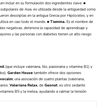
n incluir en su formulación dos ingredientes clave:
■
as subpolares de Asia, es utilizada desde la antigüedad como
fueron descriptas en la antigua Grecia por Hipócrates, y en
tiva en casi todo el mundo.
■ Tiamina.
Es el nombre de
ales negativas, deteriora la capacidad de aprendizaje y
ayores y las personas con diabetes tienen un alto riesgo
nil
(que incluye valeriana, tilo, pasionaria y vitamina B1) y
os).
Garden House
también ofrece dos opciones:
vocalm
, una asociación de cuatro plantas (valeriana,
canso.
Valeriana Relax
, de
Geonat
, es otro sedante
 vitamina B5 y la melisa, ayudando a calmar la tensión