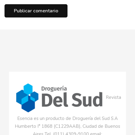
Revista
Esencia es un producto de Droguería del Sud S.A
Humberto I° 1868 (C1229AAB), Ciudad de Buenos
Aires Tel. (011) 4309-9100 email: