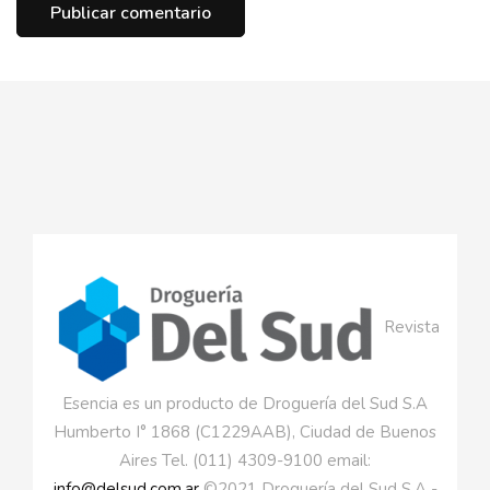
Revista
Esencia es un producto de Droguería del Sud S.A
Humberto I° 1868 (C1229AAB), Ciudad de Buenos
Aires Tel. (011) 4309-9100 email:
info@delsud.com.ar
©2021 Droguería del Sud S.A -