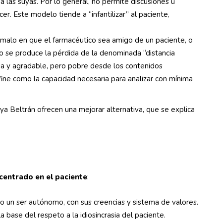
a las suyas. Por lo general, no permite discusiones u
er. Este modelo tiende a “infantilizar” al paciente,
malo en que el farmacéutico sea amigo de un paciente, o
o se produce la pérdida de la denominada “distancia
osa y agradable, pero pobre desde los contenidos
efine como la capacidad necesaria para analizar con mínima
a Beltrán ofrecen una mejorar alternativa, que se explica
centrado en el paciente
:
 un ser autónomo, con sus creencias y sistema de valores.
a base del respeto a la idiosincrasia del paciente.