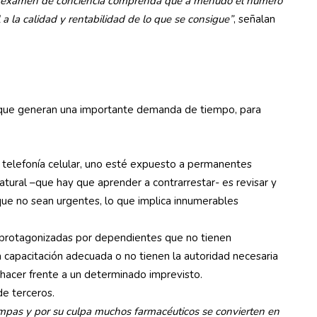
ño examen de conciencia comprenda que a menudo el número
a la calidad y rentabilidad de lo que se consigue”
, señalan
os que generan una importante demanda de tiempo, para
:
a telefonía celular, uno esté expuesto a permanentes
atural –que hay que aprender a contrarrestar- es revisar y
ue no sean urgentes, lo que implica innumerables
 protagonizadas por dependientes que no tienen
la capacitación adecuada o no tienen la autoridad necesaria
 hacer frente a un determinado imprevisto.
e terceros.
ampas y por su culpa muchos
farmacéuticos se convierten en