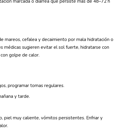
ratación marcada o diarrea que persiste más de 48–72 h
de mareos, cefalea y decaimiento por mala hidratación o
 médicas sugieren evitar el sol fuerte, hidratarse con
s con golpe de calor.
argos, programar tomas regulares.
 mañana y tarde.
, piel muy caliente, vómitos persistentes. Enfriar y
alor.