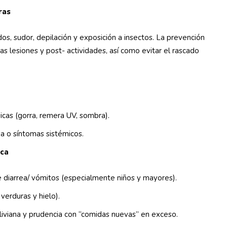
ras
os, sudor, depilación y exposición a insectos. La prevención
s lesiones y post- actividades, así como evitar el rascado
sicas (gorra, remera UV, sombra).
sa o síntomas sistémicos.
ica
te diarrea/ vómitos (especialmente niños y mayores).
 verduras y hielo).
n liviana y prudencia con “comidas nuevas” en exceso.