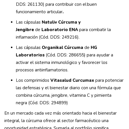
DDS: 261130) para contribuir con el buen
funcionamiento articular
.
Las cápsulas
Natuliv Cúrcuma y
Jengibre
de
Laboratorio ENA
para combatir la
inflamación (Cód. DDS: 249216).
Las cápsulas
Organikal Cúrcuma
de
HG
Laboratorios
(Cód. DDS: 286655) para ayudar a
activar el sistema inmunológico y favorecer los
procesos antiinflamatorios.
Los comprimidos
Vitasalud Curcumax
para potenciar
las defensas y el bienestar diario con una fórmula que
combina cúrcuma, jengibre, vitamina C y pimienta
negra (Cód. DDS: 294899)
En un mercado cada vez más orientado hacia el bienestar
integral, la cúrcuma ofrece al sector farmacéutico una
oportunidad estratégica. Sumarla al portfolio significa