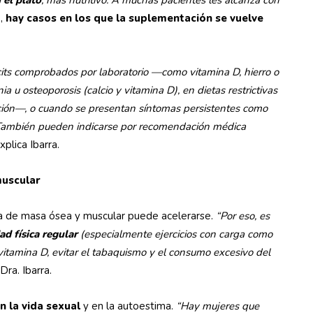
 el plato
, más nutritivo. A muchas pacientes les alcanza con
o,
hay casos en los que la suplementación se vuelve
ts comprobados por laboratorio —como vitamina D, hierro o
 u osteoporosis (calcio y vitamina D), en dietas restrictivas
ción—, o cuando se presentan síntomas persistentes como
nc. También pueden indicarse por recomendación médica
explica Ibarra.
 muscular
a de masa ósea y muscular puede acelerarse.
“Por eso, es
ad física regular
(especialmente ejercicios con carga como
 vitamina D, evitar el tabaquismo y el consumo excesivo del
 Dra. Ibarra.
en la vida sexual
y en la autoestima.
“Hay mujeres que