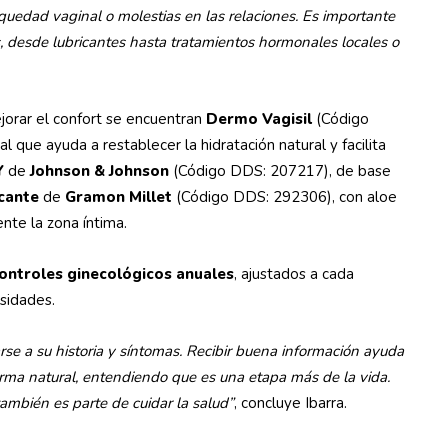
uedad vaginal o molestias en las relaciones. Es importante
, desde lubricantes hasta tratamientos hormonales locales o
jorar el confort se encuentran
Dermo Vagisil
(Código
l que ayuda a restablecer la hidratación natural y facilita
Y
de
Johnson & Johnson
(Código DDS: 207217), de base
icante
de
Gramon Millet
(Código DDS: 292306), con aloe
nte la zona íntima.
ontroles ginecológicos anuales
, ajustados a cada
esidades.
rse a su historia y síntomas. Recibir buena información ayuda
orma natural, entendiendo que es una etapa más de la vida.
ambién es parte de cuidar la salud”
, concluye Ibarra.