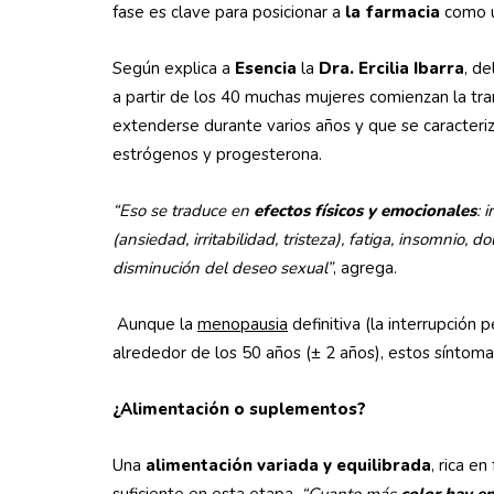
fase es clave para posicionar a
la farmacia
como 
Según explica a
Esencia
la
Dra. Ercilia Ibarra
, de
a partir de los 40 muchas mujeres comienzan la tran
extenderse durante varios años y que se caracteriz
estrógenos y progesterona.
“Eso se traduce en
efectos físicos y emocionales
: 
(ansiedad, irritabilidad, tristeza), fatiga, insomnio, d
disminución del deseo sexual”
, agrega.
Aunque la
menopausia
definitiva (la interrupción
alrededor de los 50 años (± 2 años), estos síntom
¿Alimentación o suplementos?
Una
alimentación variada y equilibrada
, rica e