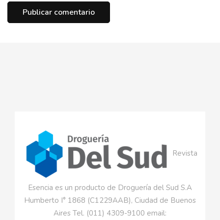
Revista
Esencia es un producto de Droguería del Sud S.A
Humberto I° 1868 (C1229AAB), Ciudad de Buenos
Aires Tel. (011) 4309-9100 email: