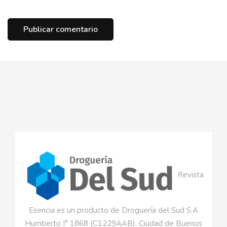
Revista
Esencia es un producto de Droguería del Sud S.A
Humberto I° 1868 (C1229AAB), Ciudad de Buenos