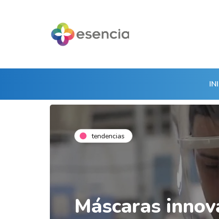
IN
tendencias
Máscaras innov