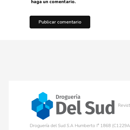
haga un comentario.
Revist
Droguería del Sud S.A Humberto I° 1868 (C1229