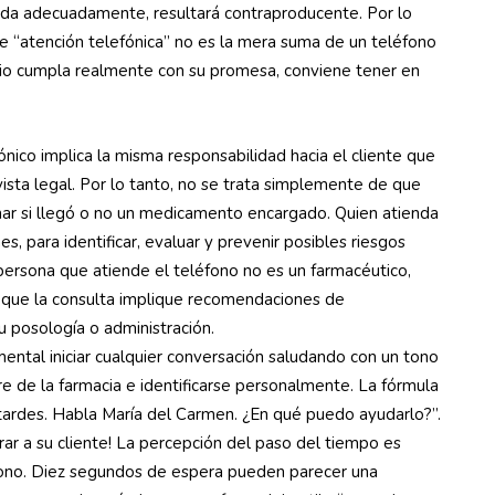
brinda adecuadamente, resultará contraproducente. Por lo
e “atención telefónica” no es la mera suma de un teléfono
cio cumpla realmente con su promesa, conviene tener en
ónico implica la misma responsabilidad hacia el cliente que
vista legal. Por lo tanto, no se trata simplemente de que
mar si llegó o no un medicamento encargado. Quien atienda
s, para identificar, evaluar y prevenir posibles riesgos
persona que atiende el teléfono no es un farmacéutico,
 que la consulta implique recomendaciones de
 posología o administración.
ental iniciar cualquier conversación saludando con un tono
re de la farmacia e identificarse personalmente. La fórmula
 tardes. Habla María del Carmen. ¿En qué puedo ayudarlo?”.
ar a su cliente! La percepción del paso del tiempo es
ono. Diez segundos de espera pueden parecer una