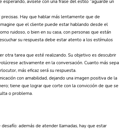
te esperando, avísele con una frase del estilo “aguarde un
r precisas. Hay que hablar más lentamente que de
 Imagine que el cliente puede estar hablando desde el
torno ruidoso, o bien en su casa, con personas que están
 escuchar su respuesta debe estar atento a los estímulos
r otra tarea que esté realizando. Su objetivo es descubrir
Involúcrese activamente en la conversación. Cuanto más sepa
rlocutor, más eficaz será su respuesta.
icación con amabilidad, dejando una imagen positiva de la
mero; tiene que lograr que corte con la convicción de que se
sulta o problema.
desafío: además de atender llamadas, hay que estar