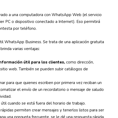
vado a una computadora con WhatsApp Web (el servicio
r PC o dispositivo conectado a Internet). Eso permitirá
ontesta por teléfono.
til WhatsApp Business. Se trata de una aplicación gratuita
rinda varias ventajas:
nformación útil para los clientes,
como dirección,
y sitio web. También se pueden subir catálogos de
r para que quienes escriben por primera vez reciban un
matizar el envío de un recordatorio o mensaje de saludo
ividad.
til cuando se está fuera del horario de trabajo.
rápidas permiten crear mensajes y tenerlos listos para ser
haga una pregunta frecuente, se le dé una respuesta rápida,