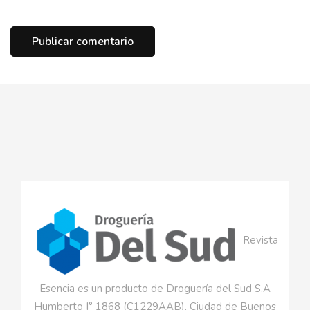
Revista
Esencia es un producto de Droguería del Sud S.A
Humberto I° 1868 (C1229AAB), Ciudad de Buenos