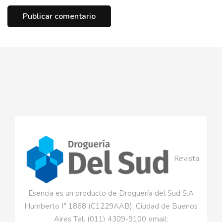
Revista
Esencia es un producto de Droguería del Sud S.A
Humberto I° 1868 (C1229AAB), Ciudad de Buenos
Aires Tel. (011) 4309-9100 email: