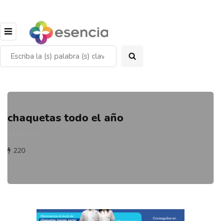
chaquetas todo el año
1 Mins read
220